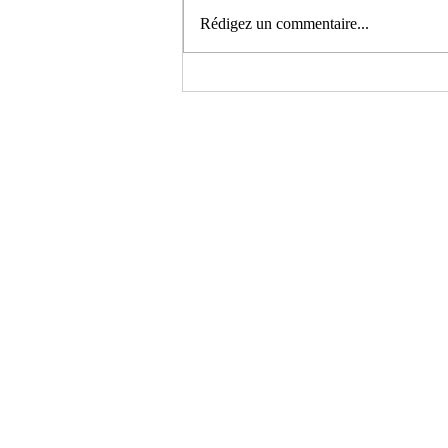
Rédigez un commentaire...
Le Chef Dodo à Bellerive !