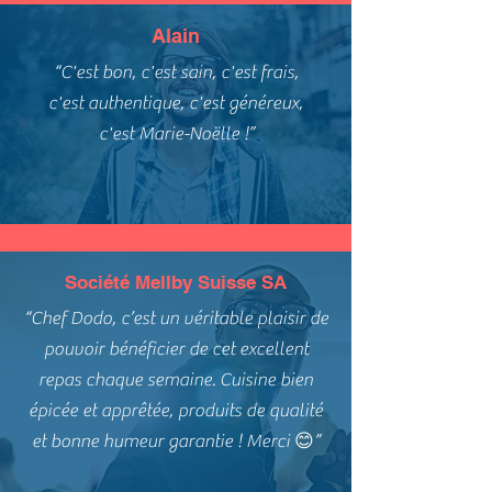
Alain
“C'est bon, c'est sain, c'est frais,
c'est authentique, c'est généreux,
c'est Marie-Noëlle !”
Société Mellby Suisse SA
“Chef Dodo, c’est un véritable plaisir de
pouvoir bénéficier de cet excellent
repas chaque semaine. Cuisine bien
épicée et apprêtée, produits de qualité
et bonne humeur garantie ! Merci 😊”