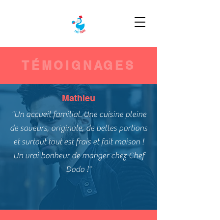
TÉMOIGNAGES
Mathieu
"Un accueil familial. Une cuisine pleine
de saveurs, originale, de belles portions
et surtout tout est frais et fait maison !
Un vrai bonheur de manger chez Chef
Dodo !"