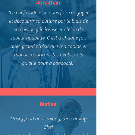
Jonathan
"Le chef Dodo a su nous faire voyager
et découvrir sa culture par le biais de
sa cuisine généreuse et pleine de
saveur nouvelle. C'est à chaque fois
avec grand plaisir que ma copine et
moi découvrirons les petits plats
qu'elle nous a concocté."
Matiss
“Tasty food and smiling, welcoming
Chef