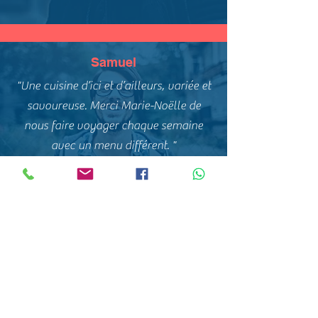
Samuel
"Une cuisine d’ici et d’ailleurs, variée et
savoureuse. Merci Marie-Noëlle de
nous faire voyager chaque semaine
avec un menu différent. "
Mymeric
J’en profite pour te transmettre mes
compliments pour les lasagnes que tu
nous as faites ce lundi ! Cela faisait