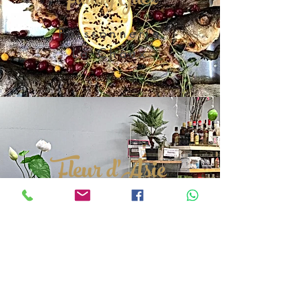
Fanny Guez
Poissonnerie
La Chaux
Fleur d'Asie
PRODUITS ASIATIQUES
Site internet